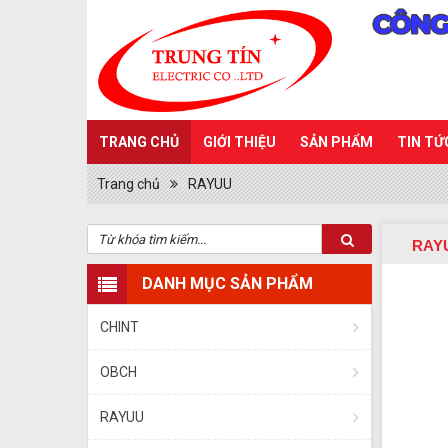
TRANG CHỦ
GIỚI THIỆU
SẢN PHẨM
TIN TỨ
Trang chủ
RAYUU
RAY
DANH MỤC SẢN PHẨM
CHINT
OBCH
RAYUU