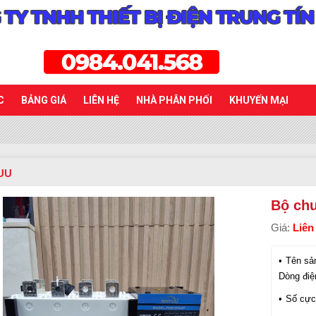
C
BẢNG GIÁ
LIÊN HỆ
NHÀ PHÂN PHỐI
KHUYẾN MẠI
UU
Bộ ch
Giá:
Liên
Tên sả
Dòng điệ
Số cực