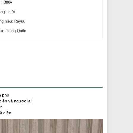
 : 380v
ạng : mới
ng hiệu: Rayuu
 xứ: Trung Quốc
n phụ
điện và ngược lại
ên
t điện