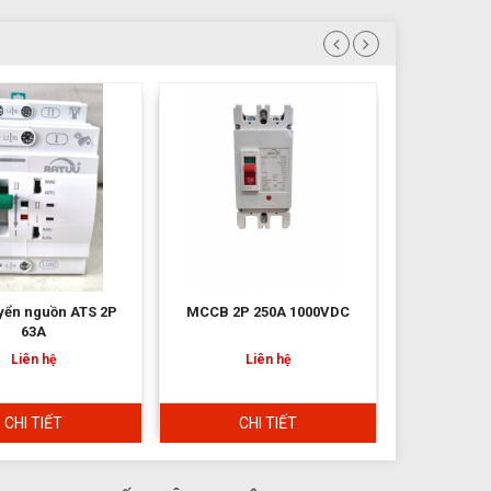
2P 250A 1000VDC
Bộ chuyển nguồn điện Ats
Bộ chuyển
2p 100A , ATS 2P 125A
ATS
Liên hệ
Liên hệ
L
CHI TIẾT
CHI TIẾT
CH