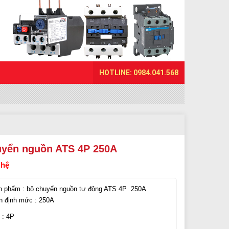
HOTLINE: 0984.041.568
uyển nguồn ATS 4P 250A
 hệ
n phẩm : bộ chuyển nguồn tự động ATS 4P 250A
n định mức : 250A
 : 4P