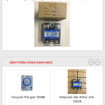
SẢN PHẨM CÙNG DANH MỤC
 TB388
Relay bán dẫn Arthur JGX-
Rơ le thời gian DH48S-
100VA