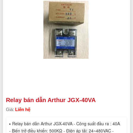
Relay bán dẫn Arthur JGX-40VA
Giá:
Liên hệ
Relay bán dẫn Arthur JGX-40VA - Công suất đầu ra : 40A 
- Biến trở điều khiển: 500KΩ - Điện áp tải: 24~480VAC - 